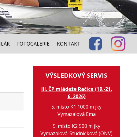
ILÁK
FOTOGALERIE
KONTAKT
VÝSLEDKOVÝ SERVIS
III. ČP mládeže Račice (19.-21.
6. 2026)
5. místo K1 1000 m jky
Vymazalová Ema
5. místo K2 500 m jky
Vymazalová-Studničková (ONV)