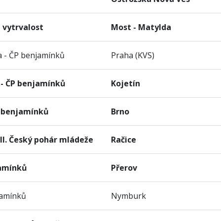
 vytrvalost
Most - Matylda
a - ČP benjamínků
Praha (KVS)
 - ČP benjamínků
Kojetín
P benjamínků
Brno
 + II. Český pohár mládeže
Račice
jamínků
Přerov
jamínků
Nymburk