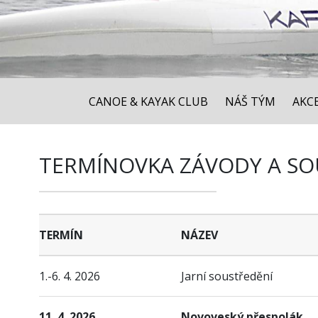
CANOE & KAYAK CLUB
NÁŠ TÝM
AKC
TERMÍNOVKA ZÁVODY A SOU
TERMÍN
NÁZEV
1.-6. 4. 2026
Jarní soustředění
11. 4. 2026
Novoveský přespolák