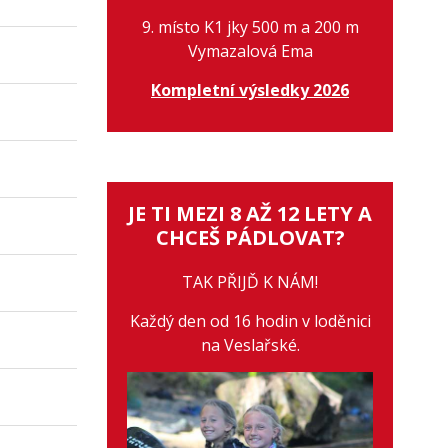
9. místo K1 jky 500 m a 200 m
Vymazalová Ema
Kompletní výsledky 2026
JE TI MEZI 8 AŽ 12 LETY A
CHCEŠ PÁDLOVAT?
TAK PŘIJĎ K NÁM!
Každý den od 16 hodin v loděnici
na Veslařské.