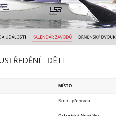
E A UDÁLOSTI
KALENDÁŘ ZÁVODŮ
BRNĚNSKÝ DVOUK
STŘEDĚNÍ - DĚTI
MÍSTO
Brno - přehrada
Ostrožská Nová Ves