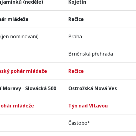
njamínků (neděle)
Kojetín
pohár mládeže
Račice
 (jen nominovaní)
Praha
Brněnská přehrada
Český pohár mládeže
Račice
í Moravy - Slovácká 500
Ostrožská Nová Ves
 pohár mládeže
Týn nad Vltavou
Častoboř