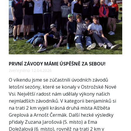
PRVNÍ ZÁVODY MÁME ÚSPĚŠNĚ ZA SEBOU!
zveřejněno 12.04.2026
O víkendu jsme se zúčastnili úvodních závodů
letošní sezóny, které se konaly v Ostrožské Nové
Vsi. Největší radost nám udělaly výkony našich
nejmladších závodníků. V kategorii benjamínků si
na trati 2 km vyjeli krásná druhá místa Alžběta
Greplová a Arnošt Čermák. Další hezké výsledky
přidaly Zuzana Jarošová (5. místo) a Ema
Doležalová (6. místo), rovněž na trati 2 km v