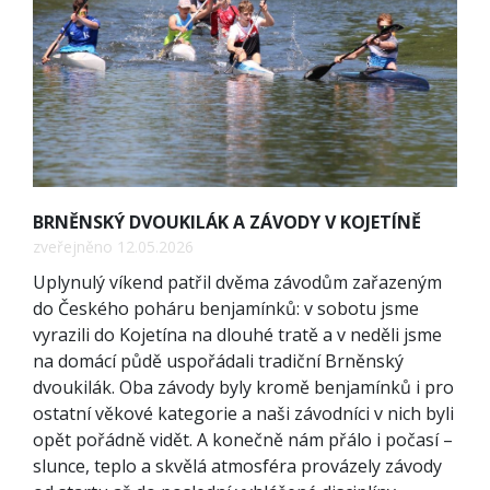
BRNĚNSKÝ DVOUKILÁK A ZÁVODY V KOJETÍNĚ
zveřejněno 12.05.2026
Uplynulý víkend patřil dvěma závodům zařazeným
do Českého poháru benjamínků: v sobotu jsme
vyrazili do Kojetína na dlouhé tratě a v neděli jsme
na domácí půdě uspořádali tradiční Brněnský
dvoukilák. Oba závody byly kromě benjamínků i pro
ostatní věkové kategorie a naši závodníci v nich byli
opět pořádně vidět. A konečně nám přálo i počasí –
slunce, teplo a skvělá atmosféra provázely závody