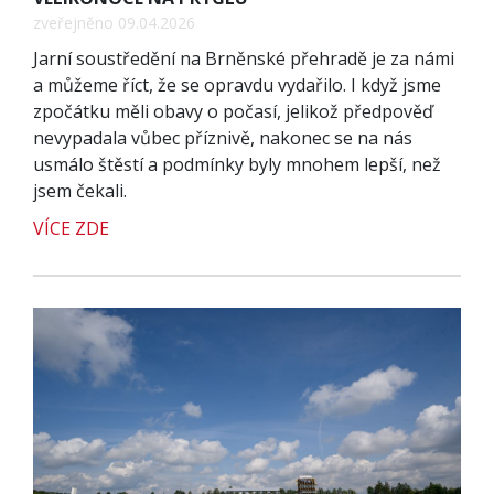
zveřejněno 09.04.2026
Jarní soustředění na Brněnské přehradě je za námi
a můžeme říct, že se opravdu vydařilo. I když jsme
zpočátku měli obavy o počasí, jelikož předpověď
nevypadala vůbec příznivě, nakonec se na nás
usmálo štěstí a podmínky byly mnohem lepší, než
jsem čekali.
VÍCE ZDE