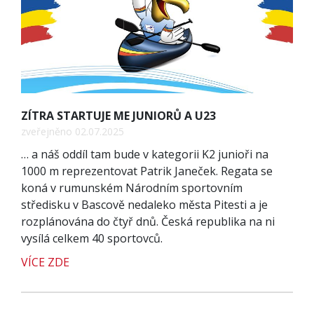
ZÍTRA STARTUJE ME JUNIORŮ A U23
zveřejněno 02.07.2025
… a náš oddíl tam bude v kategorii K2 junioři na
1000 m reprezentovat Patrik Janeček. Regata se
koná v rumunském Národním sportovním
středisku v Bascově nedaleko města Pitesti a je
rozplánována do čtyř dnů. Česká republika na ni
vysílá celkem 40 sportovců.
VÍCE ZDE