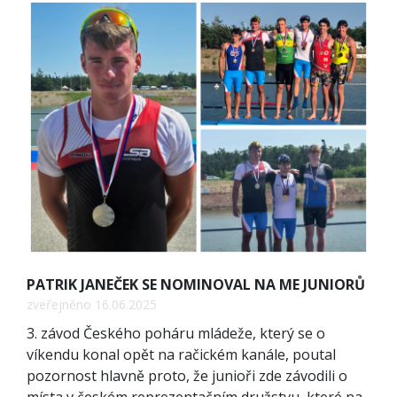
PATRIK JANEČEK SE NOMINOVAL NA ME JUNIORŮ
zveřejněno 16.06.2025
3. závod Českého poháru mládeže, který se o
víkendu konal opět na račickém kanále, poutal
pozornost hlavně proto, že junioři zde závodili o
místa v českém reprezentačním družstvu, které na