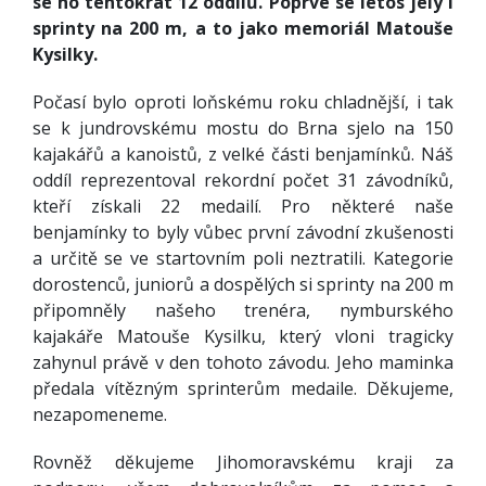
se ho tentokrát 12 oddílů. Poprvé se letos jely i
sprinty na 200 m, a to jako memoriál Matouše
Kysilky.
Počasí bylo oproti loňskému roku chladnější, i tak
se k jundrovskému mostu do Brna sjelo na 150
kajakářů a kanoistů, z velké části benjamínků. Náš
oddíl reprezentoval rekordní počet 31 závodníků,
kteří získali 22 medailí. Pro některé naše
benjamínky to byly vůbec první závodní zkušenosti
a určitě se ve startovním poli neztratili. Kategorie
dorostenců, juniorů a dospělých si sprinty na 200 m
připomněly našeho trenéra, nymburského
kajakáře Matouše Kysilku, který vloni tragicky
zahynul právě v den tohoto závodu. Jeho maminka
předala vítězným sprinterům medaile. Děkujeme,
nezapomeneme.
Rovněž děkujeme Jihomoravskému kraji za