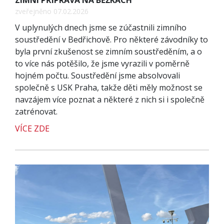
ZIMNÍ PŘÍPRAVA NA BĚŽKÁCH
zveřejněno 07.02.2026
V uplynulých dnech jsme se zúčastnili zimního
soustředění v Bedřichově. Pro některé závodníky to
byla první zkušenost se zimním soustředěním, a o
to více nás potěšilo, že jsme vyrazili v poměrně
hojném počtu. Soustředění jsme absolvovali
společně s USK Praha, takže děti měly možnost se
navzájem více poznat a některé z nich si i společně
zatrénovat.
VÍCE ZDE