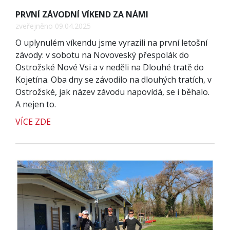
PRVNÍ ZÁVODNÍ VÍKEND ZA NÁMI
zveřejněno 09.04.2025
O uplynulém víkendu jsme vyrazili na první letošní
závody: v sobotu na Novoveský přespolák do
Ostrožské Nové Vsi a v neděli na Dlouhé tratě do
Kojetína. Oba dny se závodilo na dlouhých tratích, v
Ostrožské, jak název závodu napovídá, se i běhalo.
A nejen to.
VÍCE ZDE