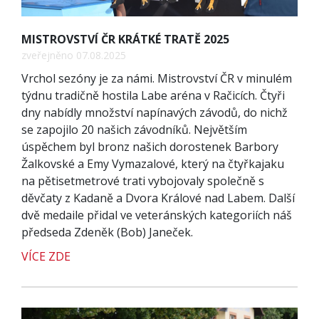
MISTROVSTVÍ ČR KRÁTKÉ TRATĚ 2025
zveřejněno 07.08.2025
Vrchol sezóny je za námi. Mistrovství ČR v minulém
týdnu tradičně hostila Labe aréna v Račicích. Čtyři
dny nabídly množství napínavých závodů, do nichž
se zapojilo 20 našich závodníků. Největším
úspěchem byl bronz našich dorostenek Barbory
Žalkovské a Emy Vymazalové, který na čtyřkajaku
na pětisetmetrové trati vybojovaly společně s
děvčaty z Kadaně a Dvora Králové nad Labem. Další
dvě medaile přidal ve veteránských kategoriích náš
předseda Zdeněk (Bob) Janeček.
VÍCE ZDE