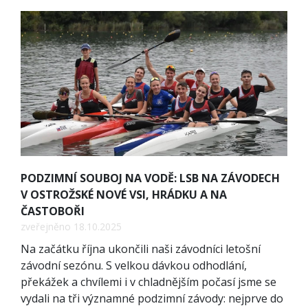
PODZIMNÍ SOUBOJ NA VODĚ: LSB NA ZÁVODECH
V OSTROŽSKÉ NOVÉ VSI, HRÁDKU A NA
ČASTOBOŘI
zveřejněno 18.10.2025
Na začátku října ukončili naši závodníci letošní
závodní sezónu. S velkou dávkou odhodlání,
překážek a chvílemi i v chladnějším počasí jsme se
vydali na tři významné podzimní závody: nejprve do