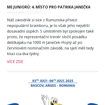
ME JUNIORŮ: 4. MÍSTO PRO PATRIKA JANEČKA
zveřejněno 12.07.2025
Náš závodník si sice z Rumunska přivezl
nepopulární bramboru, je to však jeho největší
dosavadní úspěch. S umístěním byl spokojen také
proto, že reprezentační trenér složil posádku
deblkajaku na 1000 m Janeček-Hojný až po
červnovém nominačním závodě, na sjetí měli tedy
kluci cca dva týdny.
VÍCE ZDE