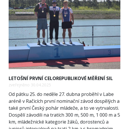
LETOŠNÍ PRVNÍ CELOREPUBLIKOVÉ MĚŘENÍ SIL
zveřejněno 30.04.2025
Od pátku 25. do neděle 27. dubna proběhl v Labe
aréně v Račicích první nominační závod dospělých a
také první Český pohár mládeže, a to ve vytrvalosti.
Dospělí závodili na tratích 300 m, 500 m, 1 000 m a 5
km, mládežnické kategorie žáků, dorostenců a
juniorů intervalově na trati 2 km a s hromadným