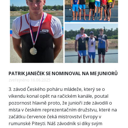
PATRIK JANEČEK SE NOMINOVAL NA ME JUNIORŮ
zveřejněno 16.06.2025
3. závod Českého poháru mládeže, který se o
víkendu konal opět na račickém kanále, poutal
pozornost hlavně proto, že junioři zde závodili o
místa v českém reprezentačním družstvu, které na
začátku července čeká mistrovství Evropy v
rumunské Pitești. Náš závodník si díky svým