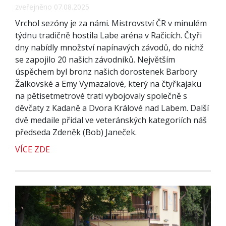
zveřejněno 07.08.2025
Vrchol sezóny je za námi. Mistrovství ČR v minulém
týdnu tradičně hostila Labe aréna v Račicích. Čtyři
dny nabídly množství napínavých závodů, do nichž
se zapojilo 20 našich závodníků. Největším
úspěchem byl bronz našich dorostenek Barbory
Žalkovské a Emy Vymazalové, který na čtyřkajaku
na pětisetmetrové trati vybojovaly společně s
děvčaty z Kadaně a Dvora Králové nad Labem. Další
dvě medaile přidal ve veteránských kategoriích náš
předseda Zdeněk (Bob) Janeček.
VÍCE ZDE