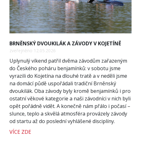
BRNĚNSKÝ DVOUKILÁK A ZÁVODY V KOJETÍNĚ
zveřejněno 12.05.2026
Uplynulý víkend patřil dvěma závodům zařazeným
do Českého poháru benjamínků: v sobotu jsme
vyrazili do Kojetína na dlouhé tratě a v neděli jsme
na domácí půdě uspořádali tradiční Brněnský
dvoukilák. Oba závody byly kromě benjamínků i pro
ostatní věkové kategorie a naši závodníci v nich byli
opět pořádně vidět. A konečně nám přálo i počasí –
slunce, teplo a skvělá atmosféra provázely závody
od startu až do poslední vyhlášené disciplíny.
VÍCE ZDE