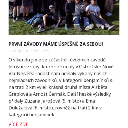
PRVNÍ ZÁVODY MÁME ÚSPĚŠNĚ ZA SEBOU!
zveřejněno 12.04.2026
O víkendu jsme se zúčastnili úvodních závodů
letošní sezóny, které se konaly v Ostrožské Nové
Vsi. Největší radost nám udělaly výkony našich
nejmladších závodníků. V kategorii benjamínků si
na trati 2 km vyjeli krásná druhá místa Alžběta
Greplová a Arnošt Čermák. Další hezké výsledky
přidaly Zuzana Jarošová (5. místo) a Ema
Doležalová (6. místo), rovněž na trati 2 km v
kategorii benjamínek.
VÍCE ZDE