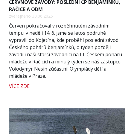
ČERVNOVÉ ZÁVODY: POSLEDNÍ ČP BENJAMÍNKŮ,
RAČICE A ODM
zveřejněno 30.06.2026
Červen pokračoval v rozběhnutém závodním
tempu: v neděli 14. 6. jsme se letos podruhé
vypravili do Kojetína, kde proběhl poslední závod
Českého pohárů benjamínků, o týden později
závodili naši starší závodníci na III. Českém poháru
mládeže v Račicích a minulý týden se náš zástupce
Volodymyr Nesin zúčastnil Olympiády dětí a
mládeže v Praze.
VÍCE ZDE