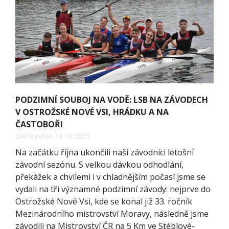
PODZIMNÍ SOUBOJ NA VODĚ: LSB NA ZÁVODECH
V OSTROŽSKÉ NOVÉ VSI, HRÁDKU A NA
ČASTOBOŘI
zveřejněno 18.10.2025
Na začátku října ukončili naši závodníci letošní
závodní sezónu. S velkou dávkou odhodlání,
překážek a chvílemi i v chladnějším počasí jsme se
vydali na tři významné podzimní závody: nejprve do
Ostrožské Nové Vsi, kde se konal již 33. ročník
Mezinárodního mistrovství Moravy, následně jsme
závodili na Mistrovství ČR na 5 Km ve Stéblové-