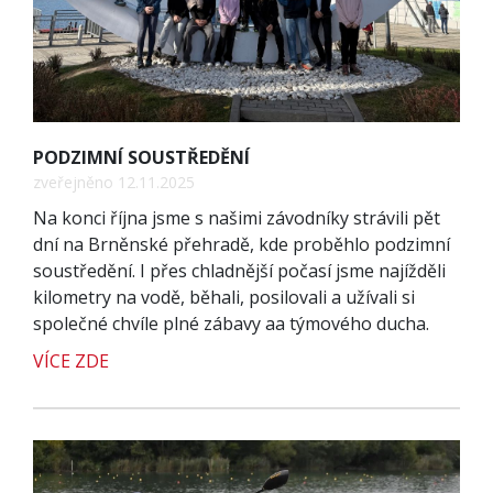
PODZIMNÍ SOUSTŘEDĚNÍ
zveřejněno 12.11.2025
Na konci října jsme s našimi závodníky strávili pět
dní na Brněnské přehradě, kde proběhlo podzimní
soustředění. I přes chladnější počasí jsme najížděli
kilometry na vodě, běhali, posilovali a užívali si
společné chvíle plné zábavy aa týmového ducha.
VÍCE ZDE