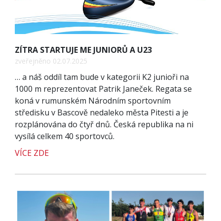
ZÍTRA STARTUJE ME JUNIORŮ A U23
zveřejněno 02.07.2025
… a náš oddíl tam bude v kategorii K2 junioři na
1000 m reprezentovat Patrik Janeček. Regata se
koná v rumunském Národním sportovním
středisku v Bascově nedaleko města Pitesti a je
rozplánována do čtyř dnů. Česká republika na ni
vysílá celkem 40 sportovců.
VÍCE ZDE