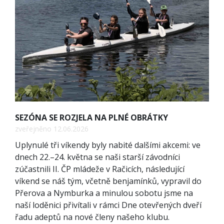
SEZÓNA SE ROZJELA NA PLNÉ OBRÁTKY
zveřejněno 12.06.2026
Uplynulé tři víkendy byly nabité dalšími akcemi: ve
dnech 22.–24. května se naši starší závodníci
zúčastnili II. ČP mládeže v Račicích, následující
víkend se náš tým, včetně benjamínků, vypravil do
Přerova a Nymburka a minulou sobotu jsme na
naší loděnici přivítali v rámci Dne otevřených dveří
řadu adeptů na nové členy našeho klubu.