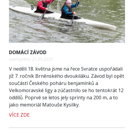
DOMÁCÍ ZÁVOD
zveřejněno 21.05.2025
V neděli 18. května jsme na řece Svratce uspořádali
již 7. ročník Brněnského dvoukiláku. Závod byl opět
součástí Českého poháru benjamínků a
Velkomoravské ligy a zúčastnilo se ho tentokrát 12
oddílů. Poprvé se letos jely sprinty na 200 m, a to
jako memoriál Matouše Kysilky.
VÍCE ZDE