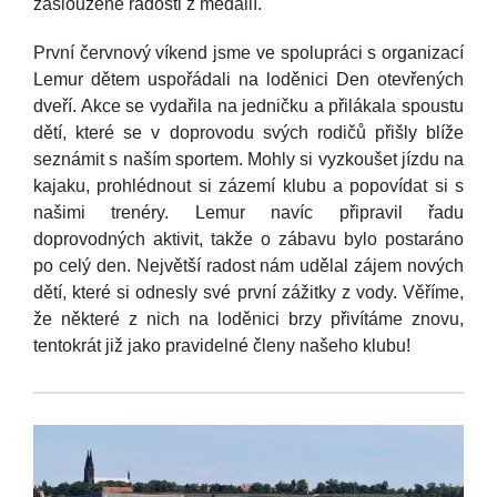
zasloužené radosti z medailí.
První červnový víkend jsme ve spolupráci s organizací
Lemur dětem uspořádali na loděnici Den otevřených
dveří. Akce se vydařila na jedničku a přilákala spoustu
dětí, které se v doprovodu svých rodičů přišly blíže
seznámit s naším sportem. Mohly si vyzkoušet jízdu na
kajaku, prohlédnout si zázemí klubu a popovídat si s
našimi trenéry. Lemur navíc připravil řadu
doprovodných aktivit, takže o zábavu bylo postaráno
po celý den. Největší radost nám udělal zájem nových
dětí, které si odnesly své první zážitky z vody. Věříme,
že některé z nich na loděnici brzy přivítáme znovu,
tentokrát již jako pravidelné členy našeho klubu!