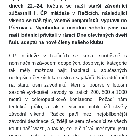
dnech 22.–24. května se naši starší závodníci
zúčastnili II. ČP mládeže v Račicích, následující
víkend se náš tým, včetně benjamínků, vypravil do
Přerova a Nymburka a minulou sobotu jsme na
naší loděnici přivítali v rámci Dne otevřených dveří
řadu adeptů na nové členy našeho klubu.
ČP mládeže v Račicích se konal souběžně s
nominačním závodem dospělých, dospívající kategorie
tak měly možnost najít inspiraci u současných
nejlepších českých kanoistů a kajakářů. Náš oddíl měl
na startu osm závodníků, kteří si poprvé v letošní
sezóně vyzkoušeli závody na tratích 200, 500 a 1000
metrů v celorepublikové konkurenci. Počasí nám
tentokrát přálo, a tak si všichni mohli užít skvělý
závodní víkend. Račice patří mezi nejoblíbenější
závodní destinace. Sjíždějí se sem závodníci ze všech
koutů naší vlasti, a tak to, co je činí výjimečnými, jsou
právě i setkání s kamarády a úžasná závodní