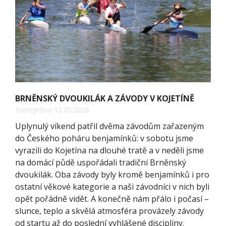
BRNĚNSKÝ DVOUKILÁK A ZÁVODY V KOJETÍNĚ
zveřejněno 12.05.2026
Uplynulý víkend patřil dvěma závodům zařazeným
do Českého poháru benjamínků: v sobotu jsme
vyrazili do Kojetína na dlouhé tratě a v neděli jsme
na domácí půdě uspořádali tradiční Brněnský
dvoukilák. Oba závody byly kromě benjamínků i pro
ostatní věkové kategorie a naši závodníci v nich byli
opět pořádně vidět. A konečně nám přálo i počasí –
slunce, teplo a skvělá atmosféra provázely závody
od startu až do poslední vyhlášené disciplíny.