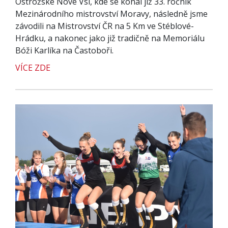
Ostrožské Nové Vsi, kde se konal již 33. ročník
Mezinárodního mistrovství Moravy, následně jsme
závodili na Mistrovství ČR na 5 Km ve Stéblové-
Hrádku, a nakonec jako již tradičně na Memoriálu
Bóži Karlíka na Častoboři.
VÍCE ZDE