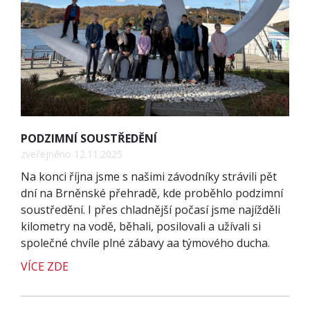
PODZIMNÍ SOUSTŘEDĚNÍ
zveřejněno 12.11.2025
Na konci října jsme s našimi závodníky strávili pět
dní na Brněnské přehradě, kde proběhlo podzimní
soustředění. I přes chladnější počasí jsme najížděli
kilometry na vodě, běhali, posilovali a užívali si
společné chvíle plné zábavy aa týmového ducha.
VÍCE ZDE