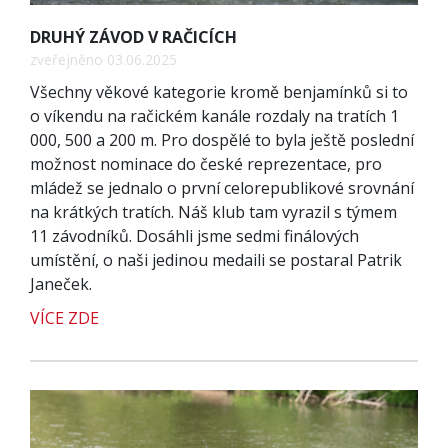
DRUHÝ ZÁVOD V RAČICÍCH
zveřejněno 03.06.2025
Všechny věkové kategorie kromě benjamínků si to
o víkendu na račickém kanále rozdaly na tratích 1
000, 500 a 200 m. Pro dospělé to byla ještě poslední
možnost nominace do české reprezentace, pro
mládež se jednalo o první celorepublikové srovnání
na krátkých tratích. Náš klub tam vyrazil s týmem
11 závodníků. Dosáhli jsme sedmi finálových
umístění, o naši jedinou medaili se postaral Patrik
Janeček.
VÍCE ZDE