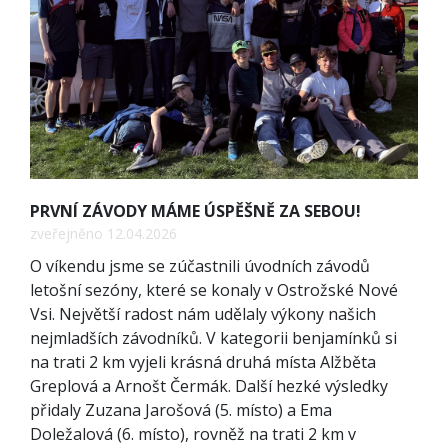
PRVNÍ ZÁVODY MÁME ÚSPĚŠNĚ ZA SEBOU!
zveřejněno 12.04.2026
O víkendu jsme se zúčastnili úvodních závodů
letošní sezóny, které se konaly v Ostrožské Nové
Vsi. Největší radost nám udělaly výkony našich
nejmladších závodníků. V kategorii benjamínků si
na trati 2 km vyjeli krásná druhá místa Alžběta
Greplová a Arnošt Čermák. Další hezké výsledky
přidaly Zuzana Jarošová (5. místo) a Ema
Doležalová (6. místo), rovněž na trati 2 km v