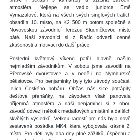
atmosféra. Nejlépe se vedlo juniorce Emě
Vymazalové, která na všech svých singlových tratích
obsadila 10. místo, na K2 500 m potom společně s
Novoveskou závodnicí Terezou Studničkovou místo
páté. Naši závodníci si z Račic odvezli cenné
zkušenosti a motivaci do další práce.
Poslední květnový víkend patřil hlavně našim
nejmladším závodníkům. V sobotu jsme závodili na
Přerovské dvoustovce a v neděli na Nymburské
pětistovce. Pro benjamínky byly tyto závody součástí
jejich Českého poháru. Občas nás sice potrápily
dešťové přeháňky, na závodech však panovala
příjemná atmosféra a naši benjamínci si z obou
závodů odvezli několik medailových umístění a dalších
skvělých výsledků. Velkou radostí pro nás byla nově
sestavená posádka MK4, která vybojovala krásné 2.
místo. Pro děti byly oba dny plné zážitků, úspěchů a