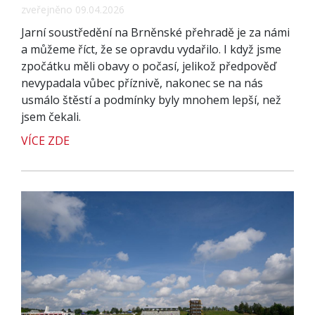
zveřejněno 09.04.2026
Jarní soustředění na Brněnské přehradě je za námi
a můžeme říct, že se opravdu vydařilo. I když jsme
zpočátku měli obavy o počasí, jelikož předpověď
nevypadala vůbec příznivě, nakonec se na nás
usmálo štěstí a podmínky byly mnohem lepší, než
jsem čekali.
VÍCE ZDE