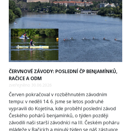
ČERVNOVÉ ZÁVODY: POSLEDNÍ ČP BENJAMÍNKŮ,
RAČICE A ODM
zveřejněno 30.06.2026
Červen pokračoval v rozběhnutém závodním
tempu: v neděli 14. 6. jsme se letos podruhé
vypravili do Kojetína, kde proběhl poslední závod
Českého pohárů benjamínků, o týden později
závodili naši starší závodníci na III. Českém poháru
mládeže v Račicích a minulý týden se náš zástupce