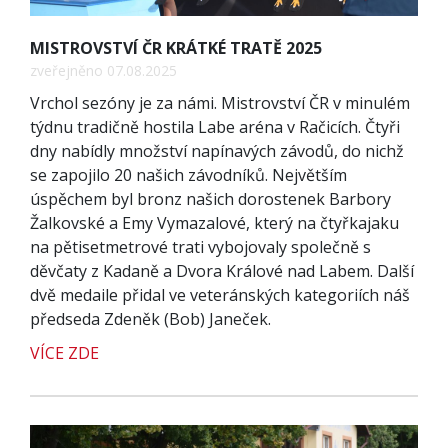
MISTROVSTVÍ ČR KRÁTKÉ TRATĚ 2025
zveřejněno 07.08.2025
Vrchol sezóny je za námi. Mistrovství ČR v minulém
týdnu tradičně hostila Labe aréna v Račicích. Čtyři
dny nabídly množství napínavých závodů, do nichž
se zapojilo 20 našich závodníků. Největším
úspěchem byl bronz našich dorostenek Barbory
Žalkovské a Emy Vymazalové, který na čtyřkajaku
na pětisetmetrové trati vybojovaly společně s
děvčaty z Kadaně a Dvora Králové nad Labem. Další
dvě medaile přidal ve veteránských kategoriích náš
předseda Zdeněk (Bob) Janeček.
VÍCE ZDE