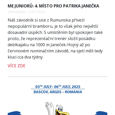
ME JUNIORŮ: 4. MÍSTO PRO PATRIKA JANEČKA
zveřejněno 12.07.2025
Náš závodník si sice z Rumunska přivezl
nepopulární bramboru, je to však jeho největší
dosavadní úspěch. S umístěním byl spokojen také
proto, že reprezentační trenér složil posádku
deblkajaku na 1000 m Janeček-Hojný až po
červnovém nominačním závodě, na sjetí měli tedy
kluci cca dva týdny.
VÍCE ZDE