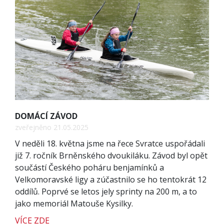
DOMÁCÍ ZÁVOD
zveřejněno 21.05.2025
V neděli 18. května jsme na řece Svratce uspořádali
již 7. ročník Brněnského dvoukiláku. Závod byl opět
součástí Českého poháru benjamínků a
Velkomoravské ligy a zúčastnilo se ho tentokrát 12
oddílů. Poprvé se letos jely sprinty na 200 m, a to
jako memoriál Matouše Kysilky.
VÍCE ZDE