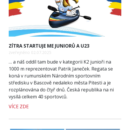
ZÍTRA STARTUJE ME JUNIORŮ A U23
zveřejněno 02.07.2025
… a náš oddíl tam bude v kategorii K2 junioři na
1000 m reprezentovat Patrik Janeček. Regata se
koná v rumunském Národním sportovním
středisku v Bascově nedaleko města Pitesti a je
rozplánována do čtyř dnů. Česká republika na ni
vysílá celkem 40 sportovců.
VÍCE ZDE