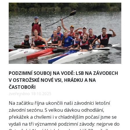
PODZIMNÍ SOUBOJ NA VODĚ: LSB NA ZÁVODECH
V OSTROŽSKÉ NOVÉ VSI, HRÁDKU A NA
ČASTOBOŘI
zveřejněno 18.10.2025
Na začátku října ukončili naši závodníci letošní
závodní sezónu. S velkou dávkou odhodlání,
překážek a chvílemi i v chladnějším počasí jsme se
vydali na tři významné podzimní závody: nejprve do