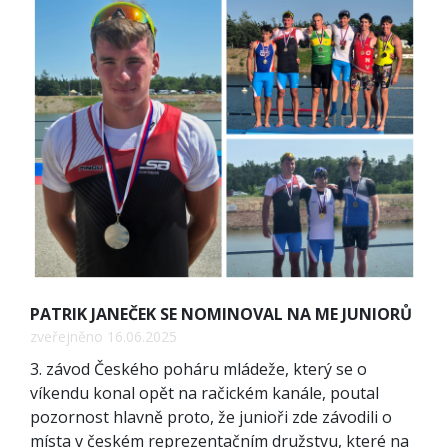
PATRIK JANEČEK SE NOMINOVAL NA ME JUNIORŮ
zveřejněno 16.06.2025
3. závod Českého poháru mládeže, který se o
víkendu konal opět na račickém kanále, poutal
pozornost hlavně proto, že junioři zde závodili o
místa v českém reprezentačním družstvu, které na