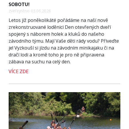
SOBOTU!
zveřejněno 03.06.2026
Letos již poněkolikáté pořádáme na naší nově
zrekonstruované loděnici Den otevřených dveří
spojený s náborem holek a kluků do našeho
závodního týmu. Mají Vaše děti rády vodu? Přiveďte
je! Vyzkouší si jízdu na závodním minikajaku či na
dračí lodi a kromě toho je pro ně připravena
zábava na suchu na celý den.
VÍCE ZDE