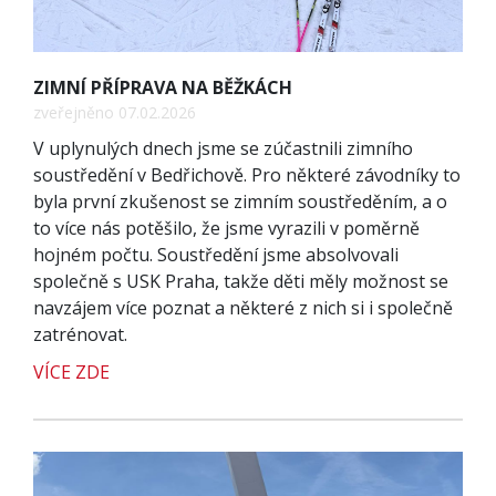
ZIMNÍ PŘÍPRAVA NA BĚŽKÁCH
zveřejněno 07.02.2026
V uplynulých dnech jsme se zúčastnili zimního
soustředění v Bedřichově. Pro některé závodníky to
byla první zkušenost se zimním soustředěním, a o
to více nás potěšilo, že jsme vyrazili v poměrně
hojném počtu. Soustředění jsme absolvovali
společně s USK Praha, takže děti měly možnost se
navzájem více poznat a některé z nich si i společně
zatrénovat.
VÍCE ZDE