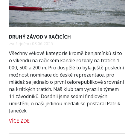
DRUHÝ ZÁVOD V RAČICÍCH
zveřejněno 03.06.2025
Všechny věkové kategorie kromě benjamínků si to
o víkendu na račickém kanále rozdaly na tratích 1
000, 500 a 200 m. Pro dospělé to byla ještě poslední
možnost nominace do české reprezentace, pro
mládež se jednalo o první celorepublikové srovnání
na krátkých tratích. Náš klub tam vyrazil s týmem
11 závodníků. Dosáhli jsme sedmi finálových
umístění, o naši jedinou medaili se postaral Patrik
Janeček.
VÍCE ZDE