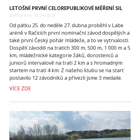
LETOŠNÍ PRVNÍ CELOREPUBLIKOVÉ MĚŘENÍ SIL
zveřejněno 30.04.2025
Od pátku 25. do neděle 27. dubna proběhl v Labe
aréně v Račicích první nominační závod dospělých a
také první Český pohár mládeže, a to ve vytrvalosti.
Dospělí závodili na tratích 300 m, 500 m, 1 000 m a 5
km, mládežnické kategorie žáků, dorostenců a
juniorů intervalově na trati 2 km a s hromadným
startem na trati 4 km. Z našeho klubu se na start
postavilo 12 závodníků a přivezli jsme 3 medaile.
VÍCE ZDE