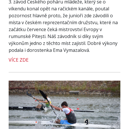
3. závod Českého poháru mládeže, který se o
víkendu konal opět na račickém kanále, poutal
pozornost hlavně proto, že junioři zde závodili o
místa v českém reprezentačním družstvu, které na
začátku července čeká mistrovství Evropy v
rumunské Pitești. Náš závodník si díky svým
výkonům jedno z těchto míst zajistil. Dobré výkony
podala i dorostenka Ema Vymazalová.
VÍCE ZDE