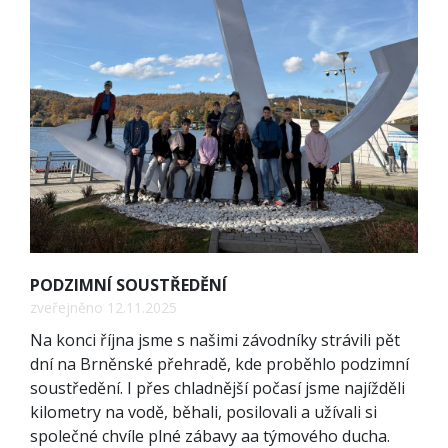
PODZIMNÍ SOUSTŘEDĚNÍ
zveřejněno 12.11.2025
Na konci října jsme s našimi závodníky strávili pět
dní na Brněnské přehradě, kde proběhlo podzimní
soustředění. I přes chladnější počasí jsme najížděli
kilometry na vodě, běhali, posilovali a užívali si
společné chvíle plné zábavy aa týmového ducha.