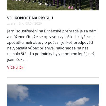
VELIKONOCE NA PRÝGLU
zveřejněno 09.04.2026
Jarní soustředění na Brněnské přehradě je za námi
a můžeme říct, že se opravdu vydařilo. I když jsme
zpočátku měli obavy o počasí, jelikož předpověď
nevypadala vůbec příznivě, nakonec se na nás
usmálo štěstí a podmínky byly mnohem lepší, než
jsem čekali.
VÍCE ZDE