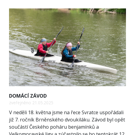
DOMÁCÍ ZÁVOD
zveřejněno 21.05.2025
V neděli 18. května jsme na řece Svratce uspořádali
již 7. ročník Brněnského dvoukiláku. Závod byl opět
součástí Českého poháru benjamínků a
Velkomoravské ligy a zúčastnilo se ho tentokrát 12