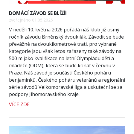
DOMÁCÍ ZÁVOD SE BLÍŽÍ!
zveřejněno 01.05.2026
V neděli 10. května 2026 pořádá náš klub již osmý
ročník závodu Brněnský dvoukilák. Závodit se bude
převážně na dvoukilometrové trati, pro vybrané
kategorie jsou však letos zařazeny také závody na
500 m jako kvalifikace na letní Olympiádu dětí a
mládeže (ODM), která se bude konat v červnu v
Praze. Náš závod je součástí Českého poháru
benjamínků, Českého poháru veteránů a regionální
série závodů Velkomoravské liga a uskuteční se za
podpory Jihomoravského kraje.
VÍCE ZDE