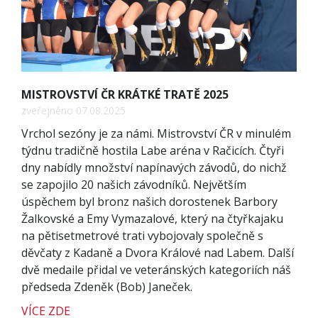
MISTROVSTVÍ ČR KRÁTKÉ TRATĚ 2025
zveřejněno 07.08.2025
Vrchol sezóny je za námi. Mistrovství ČR v minulém
týdnu tradičně hostila Labe aréna v Račicích. Čtyři
dny nabídly množství napínavých závodů, do nichž
se zapojilo 20 našich závodníků. Největším
úspěchem byl bronz našich dorostenek Barbory
Žalkovské a Emy Vymazalové, který na čtyřkajaku
na pětisetmetrové trati vybojovaly společně s
děvčaty z Kadaně a Dvora Králové nad Labem. Další
dvě medaile přidal ve veteránských kategoriích náš
předseda Zdeněk (Bob) Janeček.
VÍCE ZDE