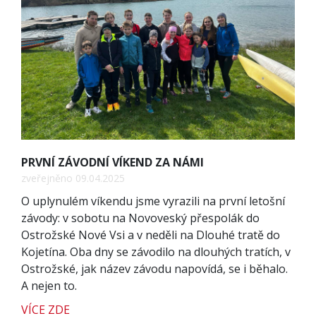
PRVNÍ ZÁVODNÍ VÍKEND ZA NÁMI
zveřejněno 09.04.2025
O uplynulém víkendu jsme vyrazili na první letošní
závody: v sobotu na Novoveský přespolák do
Ostrožské Nové Vsi a v neděli na Dlouhé tratě do
Kojetína. Oba dny se závodilo na dlouhých tratích, v
Ostrožské, jak název závodu napovídá, se i běhalo.
A nejen to.
VÍCE ZDE