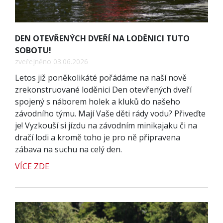
DEN OTEVŘENÝCH DVEŘÍ NA LODĚNICI TUTO
SOBOTU!
zveřejněno 03.06.2026
Letos již poněkolikáté pořádáme na naší nově
zrekonstruované loděnici Den otevřených dveří
spojený s náborem holek a kluků do našeho
závodního týmu. Mají Vaše děti rády vodu? Přiveďte
je! Vyzkouší si jízdu na závodním minikajaku či na
dračí lodi a kromě toho je pro ně připravena
zábava na suchu na celý den.
VÍCE ZDE