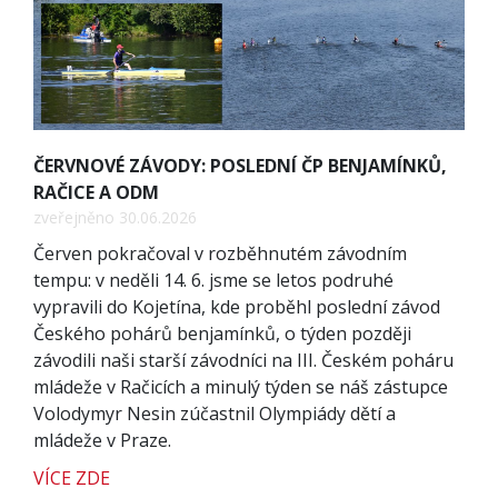
ČERVNOVÉ ZÁVODY: POSLEDNÍ ČP BENJAMÍNKŮ,
RAČICE A ODM
zveřejněno 30.06.2026
Červen pokračoval v rozběhnutém závodním
tempu: v neděli 14. 6. jsme se letos podruhé
vypravili do Kojetína, kde proběhl poslední závod
Českého pohárů benjamínků, o týden později
závodili naši starší závodníci na III. Českém poháru
mládeže v Račicích a minulý týden se náš zástupce
Volodymyr Nesin zúčastnil Olympiády dětí a
mládeže v Praze.
VÍCE ZDE