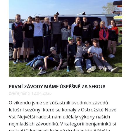
PRVNÍ ZÁVODY MÁME ÚSPĚŠNĚ ZA SEBOU!
zveřejněno 12.04.2026
O víkendu jsme se zúčastnili úvodních závodů
letošní sezóny, které se konaly v Ostrožské Nové
Vsi. Největší radost nám udělaly výkony našich
nejmladších závodníků. V kategorii benjamínků si
na trati 2 km vyjeli krásná druhá místa Alžběta