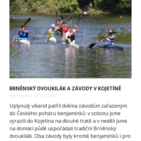
BRNĚNSKÝ DVOUKILÁK A ZÁVODY V KOJETÍNĚ
zveřejněno 12.05.2026
Uplynulý víkend patřil dvěma závodům zařazeným
do Českého poháru benjamínků: v sobotu jsme
vyrazili do Kojetína na dlouhé tratě a v neděli jsme
na domácí půdě uspořádali tradiční Brněnský
dvoukilák. Oba závody byly kromě benjamínků i pro