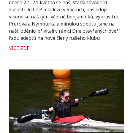
dnech 22.–24. května se naši starší závodníci
zúčastnili II. ČP mládeže v Račicích, následující
víkend se náš tým, včetně benjamínků, vypravil do
Přerova a Nymburka a minulou sobotu jsme na
naší loděnici přivítali v rámci Dne otevřených dveří
řadu adeptů na nové členy našeho klubu.
VÍCE ZDE