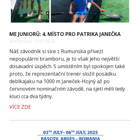
ME JUNIORŮ: 4. MÍSTO PRO PATRIKA JANEČKA
zveřejněno 12.07.2025
Náš závodník si sice z Rumunska přivezl
nepopulární bramboru, je to však jeho největší
dosavadní úspěch. S umístěním byl spokojen také
proto, že reprezentační trenér složil posádku
deblkajaku na 1000 m Janeček-Hojný až po
červnovém nominačním závodě, na sjetí měli tedy
kluci cca dva týdny.
VÍCE ZDE