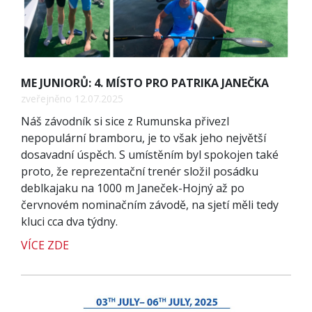
ME JUNIORŮ: 4. MÍSTO PRO PATRIKA JANEČKA
zveřejněno 12.07.2025
Náš závodník si sice z Rumunska přivezl
nepopulární bramboru, je to však jeho největší
dosavadní úspěch. S umístěním byl spokojen také
proto, že reprezentační trenér složil posádku
deblkajaku na 1000 m Janeček-Hojný až po
červnovém nominačním závodě, na sjetí měli tedy
kluci cca dva týdny.
VÍCE ZDE