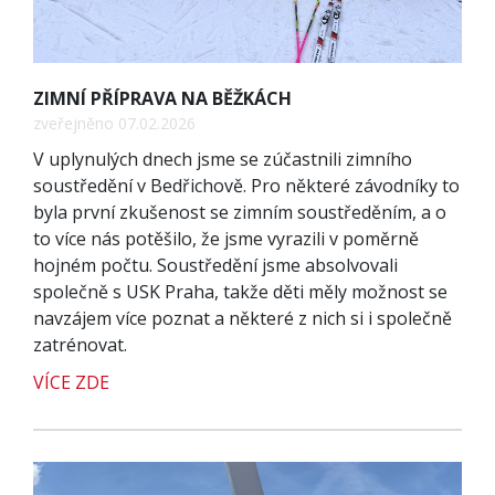
ZIMNÍ PŘÍPRAVA NA BĚŽKÁCH
zveřejněno 07.02.2026
V uplynulých dnech jsme se zúčastnili zimního
soustředění v Bedřichově. Pro některé závodníky to
byla první zkušenost se zimním soustředěním, a o
to více nás potěšilo, že jsme vyrazili v poměrně
hojném počtu. Soustředění jsme absolvovali
společně s USK Praha, takže děti měly možnost se
navzájem více poznat a některé z nich si i společně
zatrénovat.
VÍCE ZDE