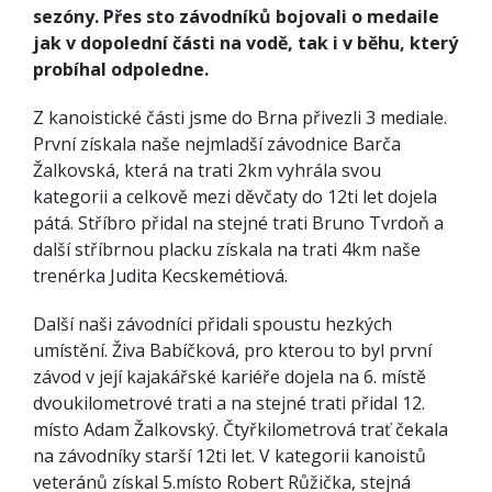
sezóny. Přes sto závodníků bojovali o medaile
jak v dopolední části na vodě, tak i v běhu, který
probíhal odpoledne.
Z kanoistické části jsme do Brna přivezli 3 mediale.
První získala naše nejmladší závodnice Barča
Žalkovská, která na trati 2km vyhrála svou
kategorii a celkově mezi děvčaty do 12ti let dojela
pátá. Stříbro přidal na stejné trati Bruno Tvrdoň a
další stříbrnou placku získala na trati 4km naše
trenérka Judita Kecskemétiová.
Další naši závodníci přidali spoustu hezkých
umístění. Živa Babíčková, pro kterou to byl první
závod v její kajakářské kariéře dojela na 6. místě
dvoukilometrové trati a na stejné trati přidal 12.
místo Adam Žalkovský. Čtyřkilometrová trať čekala
na závodníky starší 12ti let. V kategorii kanoistů
veteránů získal 5.místo Robert Růžička, stejná