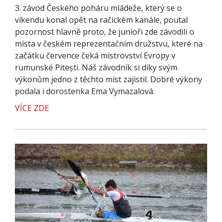
3. závod Českého poháru mládeže, který se o
víkendu konal opět na račickém kanále, poutal
pozornost hlavně proto, že junioři zde závodili o
místa v českém reprezentačním družstvu, které na
začátku července čeká mistrovství Evropy v
rumunské Pitești. Náš závodník si díky svým
výkonům jedno z těchto míst zajistil. Dobré výkony
podala i dorostenka Ema Vymazalová.
VÍCE ZDE