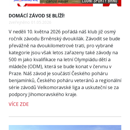
DOMÁCÍ ZÁVOD SE BLÍŽÍ!
zveřejněno 01.05.2026
V neděli 10. května 2026 pořádá náš klub již osmý
ročník závodu Brněnský dvoukilák. Závodit se bude
převážně na dvoukilometrové trati, pro vybrané
kategorie jsou však letos zařazeny také závody na
500 m jako kvalifikace na letní Olympiádu dětí a
mládeže (ODM), která se bude konat v červnu v
Praze. Náš závod je součástí Českého poháru
benjamínků, Českého poháru veteránů a regionální
série závodů Velkomoravské liga a uskuteční se za
podpory Jihomoravského kraje.
VÍCE ZDE