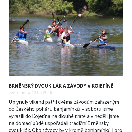
BRNĚNSKÝ DVOUKILÁK A ZÁVODY V KOJETÍNĚ
zveřejněno 12.05.2026
Uplynulý víkend patřil dvěma závodům zařazeným
do Českého poháru benjamínků: v sobotu jsme
vyrazili do Kojetína na dlouhé tratě a v neděli jsme
na domácí půdě uspořádali tradiční Brněnský
dvoukilák. Oba závody byly kromě benjamínků i pro