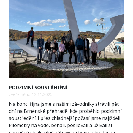
PODZIMNÍ SOUSTŘEDĚNÍ
zveřejněno 12.11.2025
Na konci října jsme s našimi závodníky strávili pět
dní na Brněnské přehradě, kde proběhlo podzimní
soustředění. I přes chladnější počasí jsme najížděli
kilometry na vodě, běhali, posilovali a užívali si
společné chvíle plné zábavy aa týmového ducha.