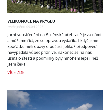
VELIKONOCE NA PRÝGLU
zveřejněno 09.04.2026
Jarní soustředění na Brněnské přehradě je za námi
a můžeme říct, že se opravdu vydařilo. I když jsme
zpočátku měli obavy o počasí, jelikož předpověď
nevypadala vůbec příznivě, nakonec se na nás
usmálo štěstí a podmínky byly mnohem lepší, než
jsem čekali.
VÍCE ZDE