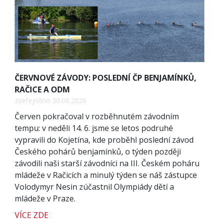
ČERVNOVÉ ZÁVODY: POSLEDNÍ ČP BENJAMÍNKŮ,
RAČICE A ODM
zveřejněno 30.06.2026
Červen pokračoval v rozběhnutém závodním
tempu: v neděli 14. 6. jsme se letos podruhé
vypravili do Kojetína, kde proběhl poslední závod
Českého pohárů benjamínků, o týden později
závodili naši starší závodníci na III. Českém poháru
mládeže v Račicích a minulý týden se náš zástupce
Volodymyr Nesin zúčastnil Olympiády dětí a
mládeže v Praze.
VÍCE ZDE