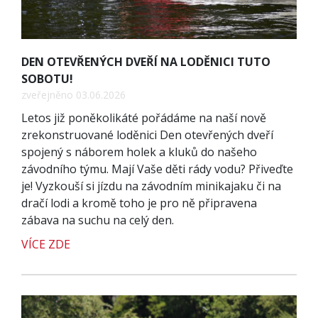
DEN OTEVŘENÝCH DVEŘÍ NA LODĚNICI TUTO
SOBOTU!
zveřejněno 03.06.2026
Letos již poněkolikáté pořádáme na naší nově
zrekonstruované loděnici Den otevřených dveří
spojený s náborem holek a kluků do našeho
závodního týmu. Mají Vaše děti rády vodu? Přiveďte
je! Vyzkouší si jízdu na závodním minikajaku či na
dračí lodi a kromě toho je pro ně připravena
zábava na suchu na celý den.
VÍCE ZDE