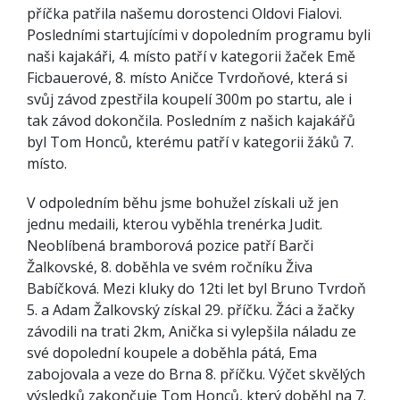
příčka patřila našemu dorostenci Oldovi Fialovi.
Posledními startujícími v dopoledním programu byli
naši kajakáři, 4. místo patří v kategorii žaček Emě
Ficbauerové, 8. místo Aničce Tvrdoňové, která si
svůj závod zpestřila koupelí 300m po startu, ale i
tak závod dokončila. Posledním z našich kajakářů
byl Tom Honců, kterému patří v kategorii žáků 7.
místo.
V odpoledním běhu jsme bohužel získali už jen
jednu medaili, kterou vyběhla trenérka Judit.
Neoblíbená bramborová pozice patří Barči
Žalkovské, 8. doběhla ve svém ročníku Živa
Babíčková. Mezi kluky do 12ti let byl Bruno Tvrdoň
5. a Adam Žalkovský získal 29. příčku. Žáci a žačky
závodili na trati 2km, Anička si vylepšila náladu ze
své dopolední koupele a doběhla pátá, Ema
zabojovala a veze do Brna 8. příčku. Výčet skvělých
výsledků zakončuje Tom Honců, který doběhl na 7.