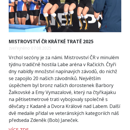
MISTROVSTVÍ ČR KRÁTKÉ TRATĚ 2025
zveřejněno 07.08.2025
Vrchol sezóny je za námi. Mistrovství ČR v minulém
týdnu tradičně hostila Labe aréna v Račicích. Čtyři
dny nabídly množství napínavých závodů, do nichž
se zapojilo 20 našich závodníků. Největším
úspěchem byl bronz našich dorostenek Barbory
Žalkovské a Emy Vymazalové, který na čtyřkajaku
na pětisetmetrové trati vybojovaly společně s
děvčaty z Kadaně a Dvora Králové nad Labem. Další
dvě medaile přidal ve veteránských kategoriích náš
předseda Zdeněk (Bob) Janeček.