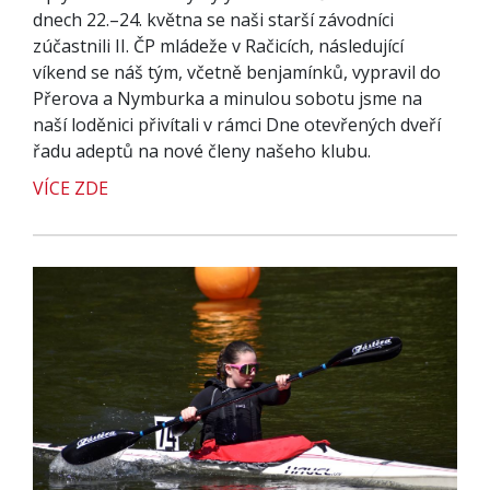
dnech 22.–24. května se naši starší závodníci
zúčastnili II. ČP mládeže v Račicích, následující
víkend se náš tým, včetně benjamínků, vypravil do
Přerova a Nymburka a minulou sobotu jsme na
naší loděnici přivítali v rámci Dne otevřených dveří
řadu adeptů na nové členy našeho klubu.
VÍCE ZDE