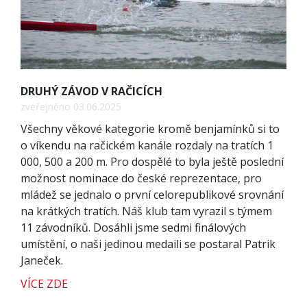
DRUHÝ ZÁVOD V RAČICÍCH
zveřejněno 03.06.2025
Všechny věkové kategorie kromě benjamínků si to
o víkendu na račickém kanále rozdaly na tratích 1
000, 500 a 200 m. Pro dospělé to byla ještě poslední
možnost nominace do české reprezentace, pro
mládež se jednalo o první celorepublikové srovnání
na krátkých tratích. Náš klub tam vyrazil s týmem
11 závodníků. Dosáhli jsme sedmi finálových
umístění, o naši jedinou medaili se postaral Patrik
Janeček.
VÍCE ZDE