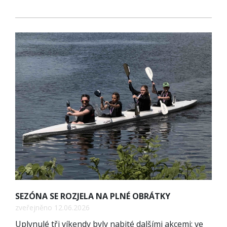
SEZÓNA SE ROZJELA NA PLNÉ OBRÁTKY
zveřejněno 12.06.2026
Uplynulé tři víkendy byly nabité dalšími akcemi: ve