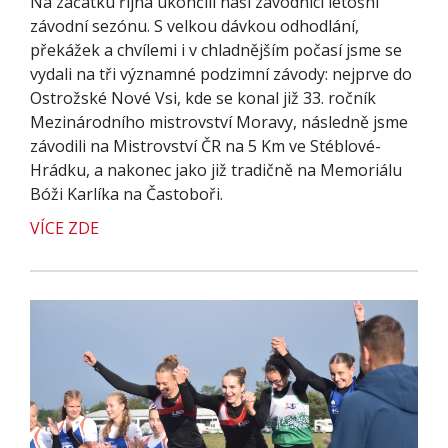
Na začátku října ukončili naši závodníci letošní
závodní sezónu. S velkou dávkou odhodlání,
překážek a chvílemi i v chladnějším počasí jsme se
vydali na tři významné podzimní závody: nejprve do
Ostrožské Nové Vsi, kde se konal již 33. ročník
Mezinárodního mistrovství Moravy, následně jsme
závodili na Mistrovství ČR na 5 Km ve Stéblové-
Hrádku, a nakonec jako již tradičně na Memoriálu
Bóži Karlíka na Častoboři.
VÍCE ZDE